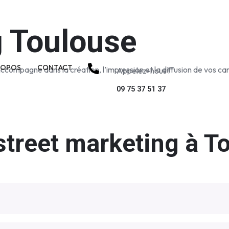
g Toulouse
ROPOS
CONTACT
compagne dans la création, l’impression et la diffusion de vos c
Appelez-nous !
09 75 37 51 37
street marketing à T