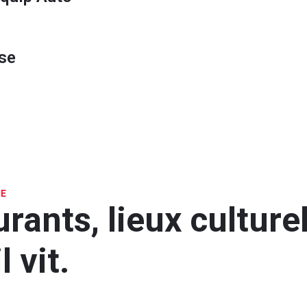
se
SE
rants, lieux cultur
 vit.