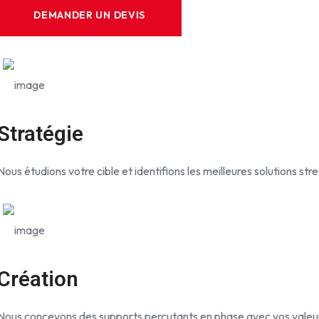
DEMANDER UN DEVIS
Stratégie
Nous étudions votre cible et identifions les meilleures solutions st
Création
Nous concevons des supports percutants en phase avec vos valeu