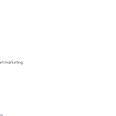
reet marketing.
rs.