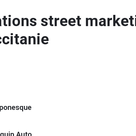
tions street market
citanie
aponesque
Équip Auto