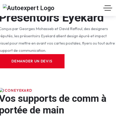
Présentoirs Eyekard
Conçus par Georges Mohasseb et David Raffoul, des designers
réputés, les présentoirs Eyekard allient design épuré et impact
visuel pour mettre en avant vos cartes postales, flyers ou tout autre
support de communication.
DEMANDER UN DEVIS
+
EYEKARD
1
Vos supports de comm à
5
portée de main
a