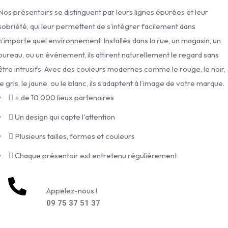
Nos présentoirs se distinguent par leurs lignes épurées et leur
n
sobriété, qui leur permettent de s’intégrer facilement dans
n
n’importe quel environnement. Installés dans la rue, un magasin, un
é
bureau, ou un événement, ils attirent naturellement le regard sans
e
être intrusifs. Avec des couleurs modernes comme le rouge, le noir,
s
le gris, le jaune, ou le blanc, ils s’adaptent à l’image de votre marque.
d
+ de 10 000 lieux partenaires
'
e
Un design qui capte l'attention
x
Plusieurs tailles, formes et couleurs
p
Chaque présentoir est entretenu régulièrement
é
r
i
Appelez-nous !
e
09 75 37 51 37
n
c