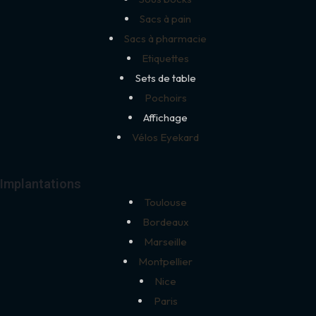
Sacs à pain
Sacs à pharmacie
Etiquettes
Sets de table
Pochoirs
Affichage
Vélos Eyekard
Implantations
Toulouse
Bordeaux
Marseille
Montpellier
Nice
Paris