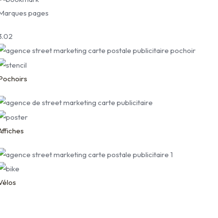
Marques pages
3.02
Pochoirs
Affiches
Vélos