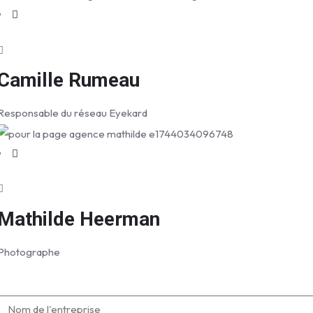
Camille Rumeau
Responsable ​du réseau Eyekard
Mathilde Heerman
Photographe