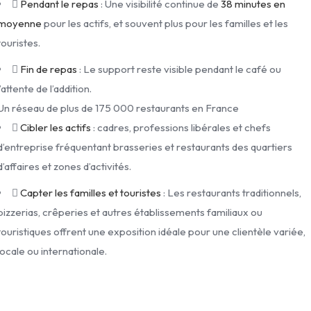
Pendant le repas
: Une visibilité continue de
38 minutes en
moyenne
pour les actifs, et souvent plus pour les familles et les
touristes.
Fin de repas
: Le support reste visible pendant le café ou
l’attente de l’addition.
Un réseau de plus de 175 000 restaurants en France
Cibler les actifs
: cadres, professions libérales et chefs
d’entreprise fréquentant brasseries et restaurants des quartiers
d’affaires et zones d’activités.
Capter les familles et touristes
: Les restaurants traditionnels,
pizzerias, crêperies et autres établissements familiaux ou
touristiques offrent une exposition idéale pour une clientèle variée,
locale ou internationale.