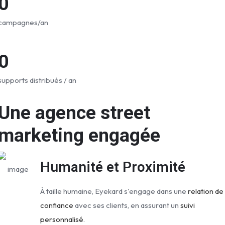
0
campagnes/an
0
supports distribués / an
Une agence street
marketing engagée
Humanité et Proximité
À taille humaine, Eyekard s'engage dans une
relation de
confiance
avec ses clients, en assurant un
suivi
personnalisé
.