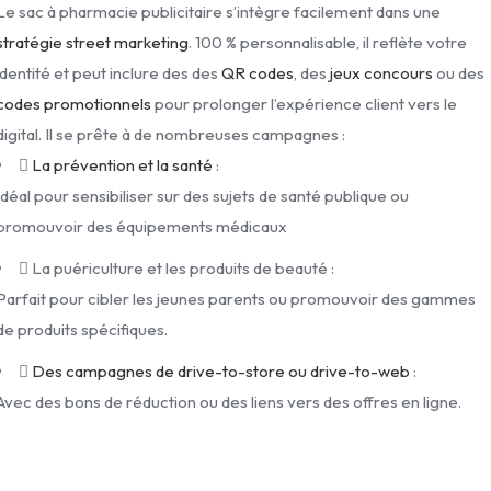
Le sac à pharmacie publicitaire s’intègre facilement dans une
stratégie street marketing
. 100 % personnalisable, il reflète votre
identité et peut inclure des des
QR codes
, des
jeux concours
ou des
codes promotionnels
pour prolonger l’expérience client vers le
digital. Il se prête à de nombreuses campagnes :
La prévention et la santé
:
Idéal pour sensibiliser sur des sujets de santé publique ou
promouvoir des équipements médicaux
La puériculture et les produits de beauté :
Parfait pour cibler les jeunes parents ou promouvoir des gammes
de produits spécifiques.
Des campagnes de drive-to-store ou drive-to-web
:
Avec des bons de réduction ou des liens vers des offres en ligne.