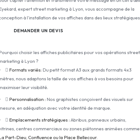
pour capter l'attention et transmettre votre message en un clin d'œil
Eyekard, expert street marketing à Lyon, vous accompagne de la
conception à l'installation de vos affiches dans des lieux stratégiques
DEMANDER UN DEVIS
Pourquoi choisir les affiches publicitaires pour vos opérations stree
marketing à Lyon ?
Formats variés:
Du petit format A3 aux grands formats 4x3
mètres, nous adaptons la taille de vos affiches à vos besoins pour
maximiser leur visibilité.
Personnalisation :
Nos graphistes conçoivent des visuels sur
mesure, en adéquation avec votre identité de marque.
Emplacements stratégiques :
Abribus, panneaux urbains,
vitrines, centres commerciaux ou zones piétonnes animées comme
La Part-Dieu, Confluence ou la Place Bellecour
.