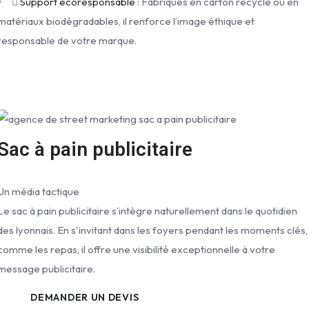
Support écoresponsable
: Fabriqués en carton recyclé ou en
matériaux biodégradables, il renforce l’image éthique et
responsable de votre marque.
Sac à pain publicitaire
Un média tactique
Le sac à pain publicitaire s’intègre naturellement dans le quotidien
des lyonnais. En s'invitant dans les foyers pendant les moments clés,
comme les repas, il offre une visibilité exceptionnelle à votre
message publicitaire.
DEMANDER UN DEVIS