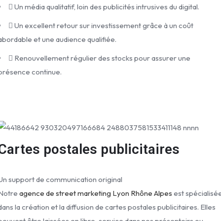
Un média qualitatif, loin des publicités intrusives du digital.
Un excellent retour sur investissement grâce à un coût
abordable et une audience qualifiée.
Renouvellement régulier des stocks pour assurer une
présence continue.
Cartes postales publicitaires
Un support de communication original
Notre
agence de street marketing Lyon
Rhône Alpes
est spécialisé
dans la création et la diffusion de cartes postales publicitaires. Elles
peuvent être laissées en libre-service dans nos présentoirs ou