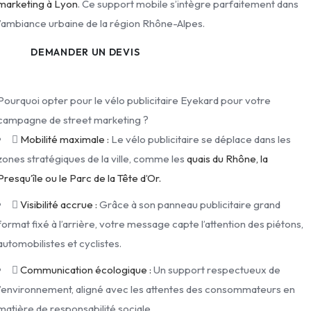
marketing à Lyon
. Ce support mobile s’intègre parfaitement dans
l’ambiance urbaine de la région Rhône-Alpes.
DEMANDER UN DEVIS
Pourquoi opter pour le vélo publicitaire Eyekard pour votre
campagne de street marketing ?
Mobilité maximale :
Le vélo publicitaire se déplace dans les
zones stratégiques de la ville, comme les
quais du Rhône, la
Presqu’île ou le Parc de la Tête d’Or.
Visibilité accrue :
Grâce à son panneau publicitaire grand
format fixé à l’arrière, votre message capte l’attention des piétons,
automobilistes et cyclistes.
Communication écologique :
Un support respectueux de
l’environnement, aligné avec les attentes des consommateurs en
matière de responsabilité sociale.