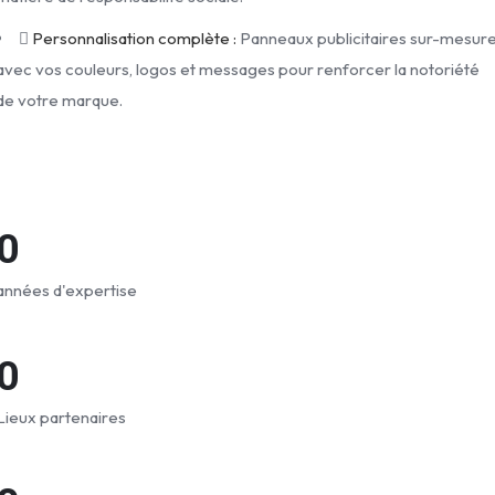
Personnalisation complète :
Panneaux publicitaires sur-mesur
avec vos couleurs, logos et messages pour renforcer la notoriété
de votre marque.
0
années d'expertise
0
Lieux partenaires