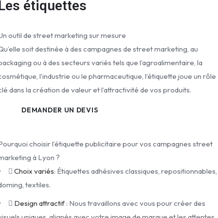
Les étiquettes
Un outil de street marketing sur mesure
Qu’elle soit destinée à des campagnes de street marketing, au
packaging ou à des secteurs variés tels que l’agroalimentaire, la
cosmétique, l’industrie ou le pharmaceutique, l’étiquette joue un rôle
clé dans la création de valeur et l’attractivité de vos produits.
DEMANDER UN DEVIS
Pourquoi choisir l’étiquette publicitaire pour vos campagnes street
marketing à Lyon ?
Choix variés
: Étiquettes adhésives classiques, repositionnables,
doming, textiles.
Design attractif
: Nous travaillons avec vous pour créer des
visuels uniques, alignés avec votre image de marque et les attentes