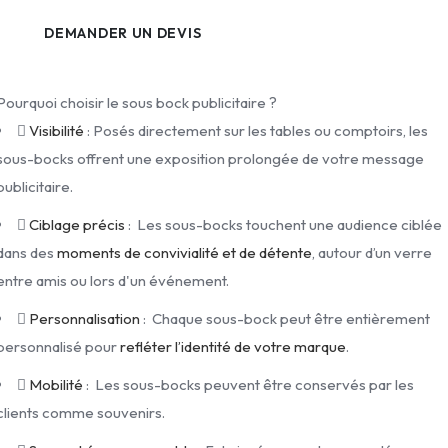
DEMANDER UN DEVIS
Pourquoi choisir le sous bock publicitaire ?
Visibilité
: Posés directement sur les tables ou comptoirs, les
sous-bocks offrent une exposition prolongée de votre message
publicitaire.
Ciblage précis
: Les sous-bocks touchent une audience ciblée
dans des
moments de convivialité et de détente
, autour d’un verre
entre amis ou lors d'un événement.
Personnalisation
: Chaque sous-bock peut être entièrement
personnalisé pour
refléter l’identité de votre marque
.
Mobilité
: Les sous-bocks peuvent être conservés par les
clients comme souvenirs.