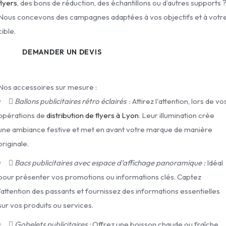
flyers
, des bons de réduction, des échantillons ou d’autres supports 
Nous concevons des campagnes adaptées à vos objectifs et à votr
cible.
DEMANDER UN DEVIS
Nos accessoires sur mesure :
Ballons publicitaires rétro éclairés
: Attirez l'attention, lors de vo
opérations de
distribution de flyers à Lyon
. Leur illumination crée
une ambiance festive et met en avant votre marque de manière
originale.
Bacs publicitaires avec espace d’affichage panoramique :
Idéal
pour présenter vos promotions ou informations clés. Captez
l’attention des passants et fournissez des informations essentielles
sur vos produits ou services.
Gobelets publicitaires :
Offrez une boisson chaude ou fraîche