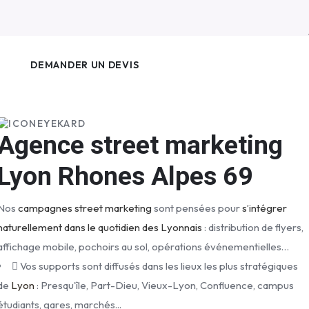
EYEKARD
Agence street marketing
Lyon Rhones Alpes 69
Nos
campagnes street marketing
sont pensées pour
s’intégrer
naturellement dans le quotidien des Lyonnais
: distribution de flyers,
affichage mobile, pochoirs au sol, opérations événementielles…
Vos supports sont diffusés dans les lieux les plus stratégiques
de
Lyon
: Presqu’île, Part-Dieu, Vieux-Lyon, Confluence, campus
étudiants, gares, marchés...