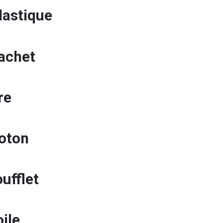
lastique
sachet
re
coton
ufflet
oile