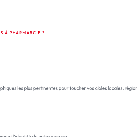
S À PHARMARCIE ?
iques les plus pertinentes pour toucher vos cibles locales, région
tement l’identité de votre marque.