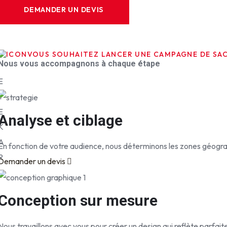
p
DEMANDER UN DEVIS
é
r
i
VOUS SOUHAITEZ LANCER UNE CAMPAGNE DE SAC
e
Nous vous accompagnons à chaque étape
n
E
c
Y
e
E
Analyse et ciblage
K
A
En fonction de votre audience, nous déterminons les zones géograph
R
Demander un devis
D
Conception sur mesure
Nous travaillons avec vous pour créer un design qui reflète parfai