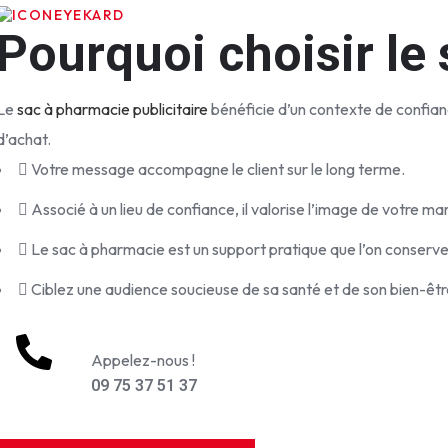
+
EYEKARD
Pourquoi choisir le 
1
5
Le
sac à pharmacie publicitaire
bénéficie d’un contexte de confianc
d’achat.
a
Votre message accompagne le client sur le long terme.
n
Associé à un lieu de confiance, il valorise l’image de votre ma
n
é
Le sac à pharmacie est un support pratique que l’on conserve e
e
Ciblez une audience soucieuse de sa santé et de son bien-êtr
s
d
Appelez-nous !
'
09 75 37 51 37
e
x